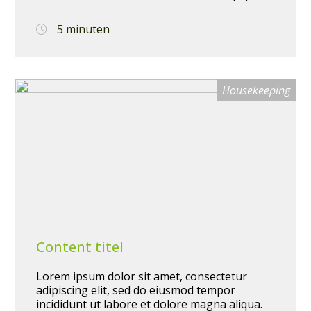
ea commodo consequat. Duis aute irure dolor
in reprehenderit in voluptate velit esse cillum
5 minuten
dolore eu fugiat nulla pariatur. Excepteur sint
occaecat cupidatat non proident, sunt in
culpa qui officia deserunt mollit anim id est
laborum.
Housekeeping
Content titel
Lorem ipsum dolor sit amet, consectetur
adipiscing elit, sed do eiusmod tempor
incididunt ut labore et dolore magna aliqua.