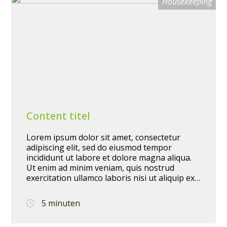
Housekeeping
Content titel
Lorem ipsum dolor sit amet, consectetur
adipiscing elit, sed do eiusmod tempor
incididunt ut labore et dolore magna aliqua.
Ut enim ad minim veniam, quis nostrud
exercitation ullamco laboris nisi ut aliquip ex
ea commodo consequat. Duis aute irure dolor
in reprehenderit in voluptate velit esse cillum
5 minuten
dolore eu fugiat nulla pariatur. Excepteur sint
occaecat cupidatat non proident, sunt in