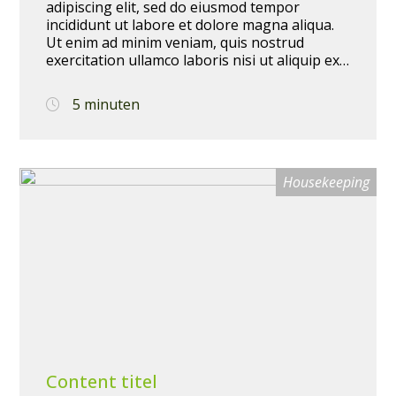
adipiscing elit, sed do eiusmod tempor
incididunt ut labore et dolore magna aliqua.
Ut enim ad minim veniam, quis nostrud
exercitation ullamco laboris nisi ut aliquip ex
ea commodo consequat. Duis aute irure dolor
in reprehenderit in voluptate velit esse cillum
5 minuten
dolore eu fugiat nulla pariatur. Excepteur sint
occaecat cupidatat non proident, sunt in
culpa qui officia deserunt mollit anim id est
laborum.
Housekeeping
Content titel