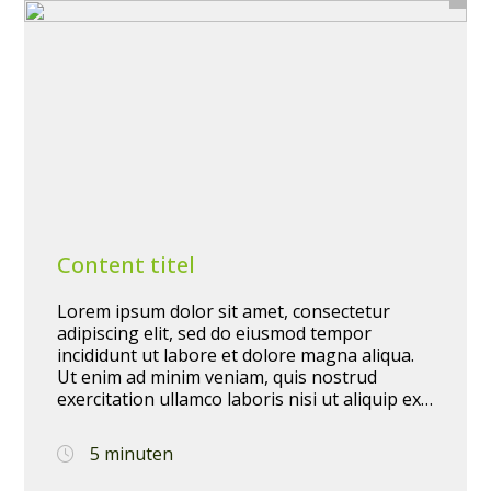
Content titel
Lorem ipsum dolor sit amet, consectetur
adipiscing elit, sed do eiusmod tempor
incididunt ut labore et dolore magna aliqua.
Ut enim ad minim veniam, quis nostrud
exercitation ullamco laboris nisi ut aliquip ex
ea commodo consequat. Duis aute irure dolor
in reprehenderit in voluptate velit esse cillum
5 minuten
dolore eu fugiat nulla pariatur. Excepteur sint
occaecat cupidatat non proident, sunt in