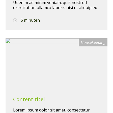
Ut enim ad minim veniam, quis nostrud
exercitation ullamco laboris nisi ut aliquip ex
ea commodo consequat. Duis aute irure dolor
in reprehenderit in voluptate velit esse cillum
5 minuten
dolore eu fugiat nulla pariatur. Excepteur sint
occaecat cupidatat non proident, sunt in
culpa qui officia deserunt mollit anim id est
laborum.
Housekeeping
Content titel
Lorem ipsum dolor sit amet, consectetur