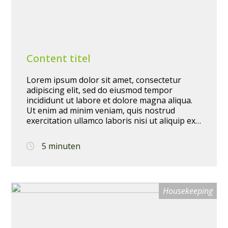
dienstverband
Full-time
Part-time
Content titel
Parttime
Lorem ipsum dolor sit amet, consectetur
adipiscing elit, sed do eiusmod tempor
category
incididunt ut labore et dolore magna aliqua.
Ut enim ad minim veniam, quis nostrud
exercitation ullamco laboris nisi ut aliquip ex
Housekeeping
ea commodo consequat. Duis aute irure dolor
in reprehenderit in voluptate velit esse cillum
5 minuten
dolore eu fugiat nulla pariatur. Excepteur sint
occaecat cupidatat non proident, sunt in
culpa qui officia deserunt mollit anim id est
laborum.
Housekeeping