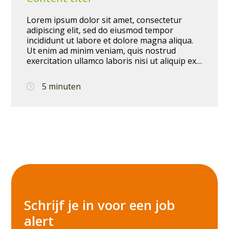
Lorem ipsum dolor sit amet, consectetur
adipiscing elit, sed do eiusmod tempor
incididunt ut labore et dolore magna aliqua.
Ut enim ad minim veniam, quis nostrud
exercitation ullamco laboris nisi ut aliquip ex
ea commodo consequat. Duis aute irure dolor
in reprehenderit in voluptate velit esse cillum
5 minuten
dolore eu fugiat nulla pariatur. Excepteur sint
occaecat cupidatat non proident, sunt in
culpa qui officia deserunt mollit anim id est
laborum.
Schrijf je in voor een job
alert