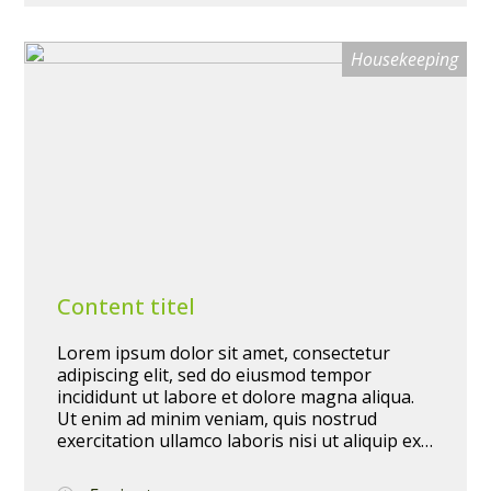
culpa qui officia deserunt mollit anim id est
laborum.
Housekeeping
Content titel
Lorem ipsum dolor sit amet, consectetur
adipiscing elit, sed do eiusmod tempor
incididunt ut labore et dolore magna aliqua.
Ut enim ad minim veniam, quis nostrud
exercitation ullamco laboris nisi ut aliquip ex
ea commodo consequat. Duis aute irure dolor
in reprehenderit in voluptate velit esse cillum