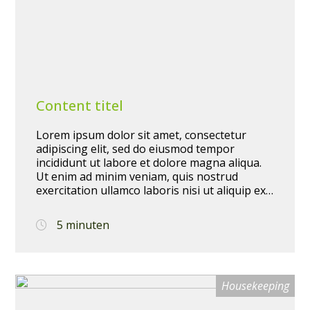
Content titel
Lorem ipsum dolor sit amet, consectetur
adipiscing elit, sed do eiusmod tempor
incididunt ut labore et dolore magna aliqua.
Ut enim ad minim veniam, quis nostrud
exercitation ullamco laboris nisi ut aliquip ex
ea commodo consequat. Duis aute irure dolor
in reprehenderit in voluptate velit esse cillum
5 minuten
dolore eu fugiat nulla pariatur. Excepteur sint
occaecat cupidatat non proident, sunt in
culpa qui officia deserunt mollit anim id est
laborum.
Housekeeping