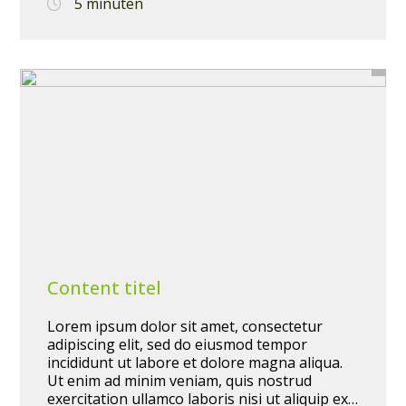
5 minuten
dolore eu fugiat nulla pariatur. Excepteur sint
occaecat cupidatat non proident, sunt in
culpa qui officia deserunt mollit anim id est
Home
laborum.
Opdrachtgevers
Kandidaten
Over ons
Contact
Content titel
Lorem ipsum dolor sit amet, consectetur
adipiscing elit, sed do eiusmod tempor
Vacatures
incididunt ut labore et dolore magna aliqua.
Ut enim ad minim veniam, quis nostrud
exercitation ullamco laboris nisi ut aliquip ex