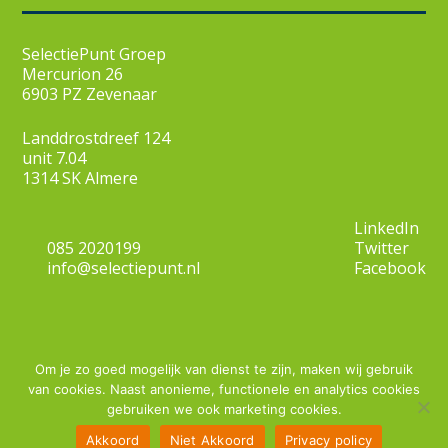
SelectiePunt Groep
Mercurion 26
6903 PZ Zevenaar
Landdrostdreef 124
unit 7.04
1314 SK Almere
LinkedIn
085 2020199
Twitter
info@selectiepunt.nl
Facebook
© Copyright
2026
Om je zo goed mogelijk van dienst te zijn, maken wij gebruik
van cookies. Naast anonieme, functionele en analytics cookies
Algemene voorwaarden
gebruiken we ook marketing cookies.
Privacy statement
Filters
0
Akkoord
Niet Akkoord
Privacy policy