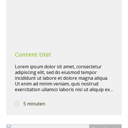
Content titel
Lorem ipsum dolor sit amet, consectetur
adipiscing elit, sed do eiusmod tempor
incididunt ut labore et dolore magna aliqua.
Ut enim ad minim veniam, quis nostrud
exercitation ullamco laboris nisi ut aliquip ex
ea commodo consequat. Duis aute irure dolor
in reprehenderit in voluptate velit esse cillum
5 minuten
dolore eu fugiat nulla pariatur. Excepteur sint
occaecat cupidatat non proident, sunt in
culpa qui officia deserunt mollit anim id est
laborum.