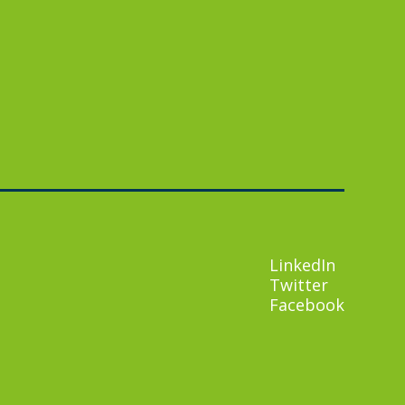
didaten
r ons
tact
Vacatures
LinkedIn
Twitter
Facebook