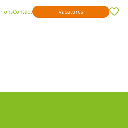
r ons
Contact
Vacatures
me
rachtgevers