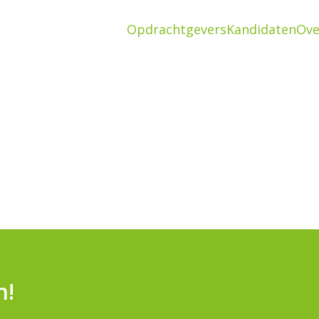
Opdrachtgevers
Kandidaten
Ove
Ho
Opd
n!